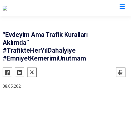
İl Emniyet Müdürlükleri
‘‘Evdeyim Ama Trafik Kuralları
Aklımda’’
#TrafikteHerYılDahaİyiye
#EmniyetKemerimiUnutmam
08.05.2021