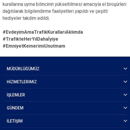
kurallarına uyma bilincinin yükseltilmesi amacıyla el broşürleri
dağıtılarak bilgilendirme faaliyetleri yapıldı ve çeşitli
hediyeler takdim edildi.
#EvdeyimAmaTrafikKurallarıAklımda
#
TrafikteHerYılDahaİyiye
#EmniyetKemerimiUnutmam
MÜDÜRLÜĞÜMÜZ
HİZMETLERİMİZ
İŞLEMLER
GÜNDEM
İLETİŞİM